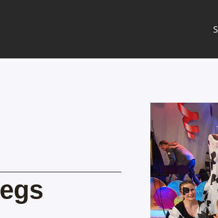
S
Legs